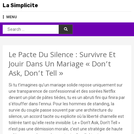
Skip
La Simplicite
to
content
MENU
Search
for:
Le Pacte Du Silence : Survivre Et
Jouir Dans Un Mariage « Don’t
Ask, Don’t Tell »
Si tu t’imagines qu’un mariage solide repose uniquement sur
une transparence de confessionnal et des soirées Netflix
devant un plat de pâtes tièdes, tu es un abruti fini qui finira par
s’étouffer dans l’ennui. Pour les hommes de standing, la
survie du couple passe souvent par une architecture du
silence, un accord tacite ou explicite où la liberté charnelle est
tolérée tant qu’elle reste invisible. Le « Don’t Ask, Don’t Tell »
n’est pas une démission morale, c’est une stratégie de haute